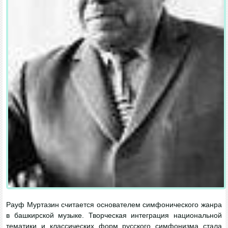
Рауф Муртазин считается основателем симфонического жанра
в башкирской музыке. Творческая интеграция национальной
тематики и классических форм русского симфонизма стала