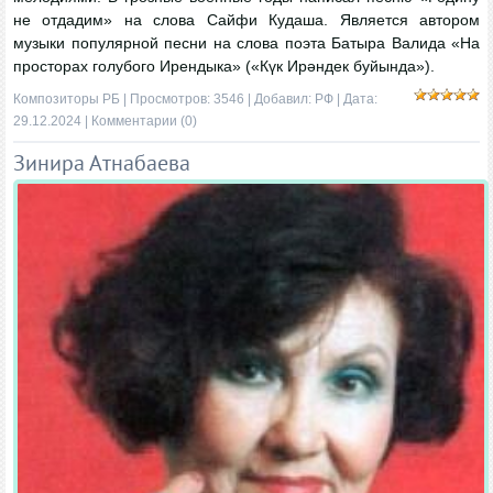
не отдадим» на слова Сайфи Кудаша. Является автором
музыки популярной песни на слова поэта Батыра Валида «На
просторах голубого Ирендыка» («Күк Ирәндек буйында»).
Композиторы РБ
| Просмотров: 3546 | Добавил:
РФ
| Дата:
29.12.2024
|
Комментарии (0)
Зинира Атнабаева