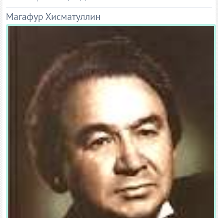
Магафур Хисматуллин