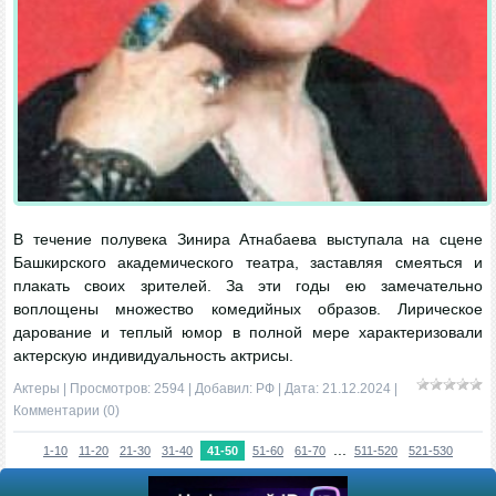
В течение полувека Зинира Атнабаева выступала на сцене
Башкирского академического театра, заставляя смеяться и
плакать своих зрителей. За эти годы ею замечательно
воплощены множество комедийных образов. Лирическое
дарование и теплый юмор в полной мере характеризовали
актерскую индивидуальность актрисы.
Актеры
| Просмотров: 2594 | Добавил:
РФ
| Дата:
21.12.2024
|
Комментарии (0)
...
1-10
11-20
21-30
31-40
41-50
51-60
61-70
511-520
521-530