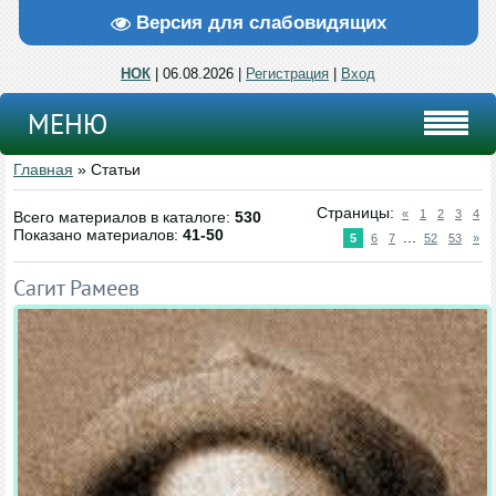
Версия для слабовидящих
НОК
| 06.08.2026 |
Регистрация
|
Вход
МЕНЮ
Главная
»
Статьи
Страницы
:
«
1
2
3
4
Всего материалов в каталоге
:
530
Показано материалов
:
41-50
...
5
6
7
52
53
»
Сагит Рамеев