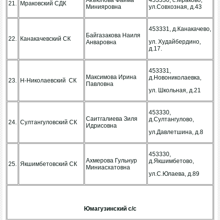
Акъюлова Файма
453330, с.Мраково,
21.
Мраковский СДК
Минияровна
ул.Совхозная, д.43
453331, д.Канакачево,
Байгазакова Наиля
22.
Канакачевский СК
ул. Худайбердино,
Анваровна
д.17.
453331,
Максимова Ирина
д.Новониколаевка,
23.
Н-Николаевский СК
Павловна
ул. Школьная, д.21
453330,
Саитгалиева Зиля
д.Султангулово,
24.
Султангуловский СК
Идрисовна
ул.Давлетшина, д.8
453330,
Ахмерова Гульнур
д.Якшимбетово,
25.
Якшимбетовский СК
Миниасхатовна
ул.С.Юлаева, д.89
Юмагузинский с/с