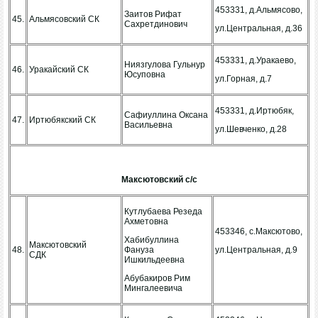
453331, д.Альмясово,
Заитов Рифат
45.
Альмясовский СК
Сахретдинович
ул.Центральная, д.36
453331, д.Уракаево,
Ниязгулова Гульнур
46.
Уракайский СК
Юсуповна
ул.Горная, д.7
453331, д.Иртюбяк,
Сафиуллина Оксана
47.
Иртюбякский СК
Васильевна
ул.Шевченко, д.28
Максютовский с/с
Кутлубаева Резеда
Ахметовна
453346, с.Максютово,
Хабибуллина
Максютовский
48.
Фануза
ул.Центральная, д.9
СДК
Ишкильдеевна
Абубакиров Рим
Мингалеевича