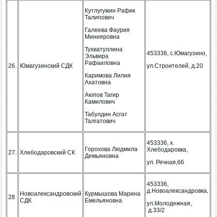
Кутлугужин Рафик
Талипович
Галеева Фаурия
Минияровна
Тухватуллина
453336, с.Юмагузино,
Эльвира
Рафаиловна
26.
Юмагузинский СДК
ул.Строителей, д.20
Каримова Лилия
Ахатовна
Аюпов Тагир
Камилович
Табулдин Асгат
Талгатович
453336, х.
Горохова Людмила
Хлебодаровка,
27.
Хлебодаровский СК
Демьяновна
ул. Речная,66
453336,
д.Новоалександровка,
Новоалександровский
Курмышова Марина
28
СДК
Емельяновна
ул.Молодежная,
д.33/2