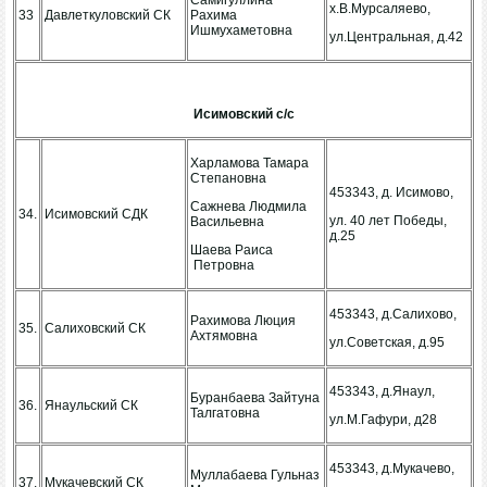
Самигуллина
х.В.Мурсаляево,
33
Давлеткуловский СК
Рахима
Ишмухаметовна
ул.Центральная, д.42
Исимовский с/с
Харламова Тамара
Степановна
453343, д. Исимово,
Сажнева Людмила
34.
Исимовский СДК
ул. 40 лет Победы,
Васильевна
д.25
Шаева Раиса
Петровна
453343, д.Салихово,
Рахимова Люция
35.
Салиховский СК
Ахтямовна
ул.Советская, д.95
453343, д.Янаул,
Буранбаева Зайтуна
36.
Янаульский СК
Талгатовна
ул.М.Гафури, д28
453343, д.Мукачево,
Муллабаева Гульназ
37.
Мукачевский СК