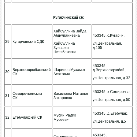
Кугарчинский с/с
Хайбуллина Зайда
Абдулганиевна
453345, с.Кугарчи,
29
Кугарчинский СДК
Хайбуллина
ул.Центральная,
Зульфия
д.105
Ниязбековна
453345,
Верхнесюрюбаевский
Шарипов Мухамет
д.Верхнесюрюбай,
30.
СК
Ахатович
ул.Центральная, д.32
453345, х.Семиречье,
Семиречьенский
Васильева Наталья
31.
СК
Захаровна
ул.Центральная, д.50
453345, д.Етебулак,
Мусин Радик
32.
Етебулакский СК
Мусеевич
ул.Центральня, д.5
453345,