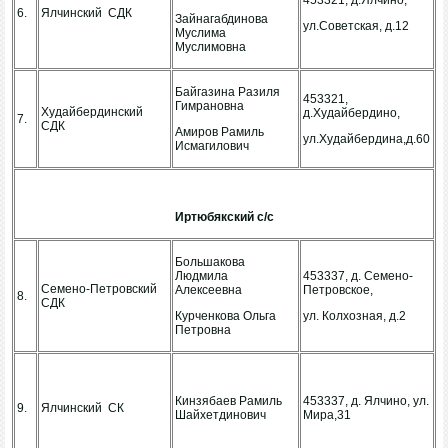
453321, д.Ялчино,
6.
Ялчинский СДК
Зайнагабдинова
ул.Советская, д.12
Муслима
Муслимовна
Байгазина Разиля
453321,
Гимрановна
Худайбердинский
д.Худайбердино,
7.
СДК
Амиров Рамиль
ул.Худайбердина,д.60
Исмагилович
Иртюбякский с/с
Большакова
Людмила
453337, д. Семено-
Семено-Петровский
Алексеевна
Петровское,
8.
СДК
Курченкова Ольга
ул. Колхозная, д.2
Петровна
Кинзябаев Рамиль
453337, д. Ялчино, ул.
9.
Ялчинский СК
Шайхетдинович
Мира,31