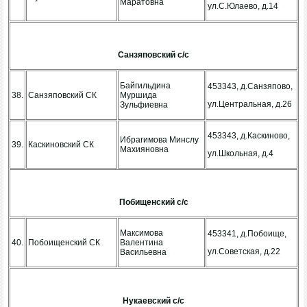
Маратовна
ул.С.Юлаево, д.14
Санзяповский с/с
Байгильдина
453343, д.Санзяпово,
38.
Санзяповский СК
Муршида
ул.Центральная, д.26
Зульфиевна
453343, д.Каскиново,
Ибрагимова Минслу
39.
Каскиновский СК
Махияновна
ул.Школьная, д.4
Побищенский с/с
Максимова
453341, д.Побоище,
40.
Побоищенский СК
Валентина
ул.Советская, д.22
Васильевна
Нукаевский с/с