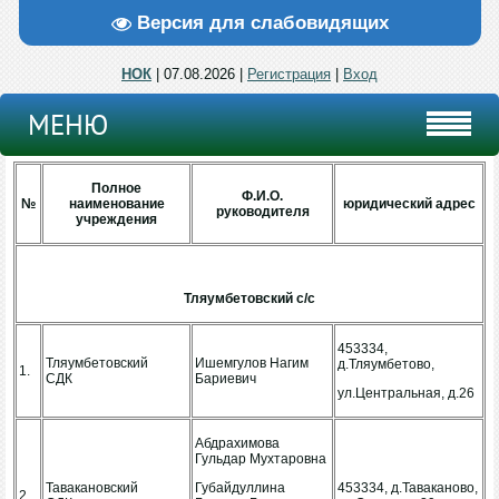
Версия для слабовидящих
НОК
| 07.08.2026 |
Регистрация
|
Вход
МЕНЮ
Полное
Ф.И.О.
№
наименование
юридический адрес
руководителя
учреждения
Тляумбетовский с/с
453334,
Тляумбетовский
Ишемгулов Нагим
д.Тляумбетово,
1.
СДК
Бариевич
ул.Центральная, д.26
Абдрахимова
Гульдар Мухтаровна
Тавакановский
Губайдуллина
453334, д.Таваканово,
2.