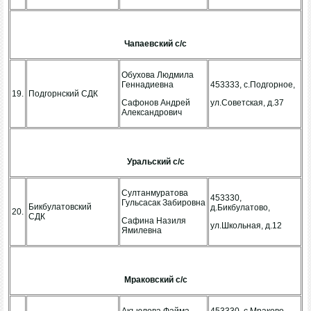
Чапаевский с/с
Обухова Людмила
Геннадиевна
453333, с.Подгорное,
19.
Подгорнский СДК
Сафонов Андрей
ул.Советская, д.37
Александрович
Уральский с/с
Султанмуратова
453330,
Гульсасак Забировна
Бикбулатовский
д.Бикбулатово,
20.
СДК
Сафина Назиля
ул.Школьная, д.12
Ямилевна
Мраковский с/с