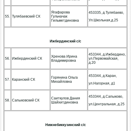
Ягафарова
453335, д.Тулябаево,
55.
Тулябаевский СК
Гульчачак
Ул.Школьная,д.25
Гильметдиновна
Ижбердинский с/с
453344, д.Ижбердино,
Хренова Ирина
56.
Ижбердинский СК
ул.Первомайская,
Владимировна
д.20
453344, д.Каран,
Горянина Ольга
57.
Каранский СК
Михайловна
ул.Нагорная, д1
453344, д.Сапыково,
Саиткулов Дания
58.
Сапыковский СК
Шайхитдиновна
ул.Центральная, д.25
Нижнебиккузинский с/с