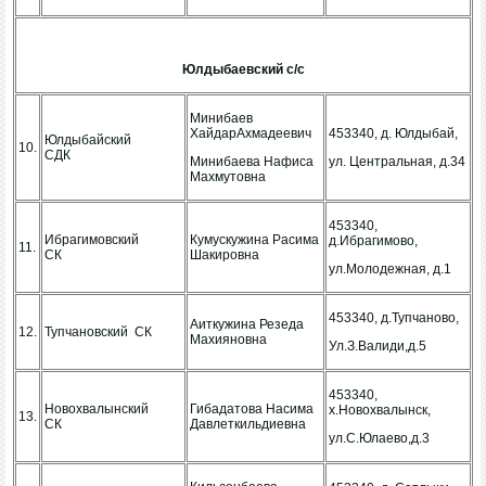
Юлдыбаевский с/с
Минибаев
ХайдарАхмадеевич
453340, д. Юлдыбай,
Юлдыбайский
10.
СДК
Минибаева Нафиса
ул. Центральная, д.34
Махмутовна
453340,
Ибрагимовский
Кумускужина Расима
д.Ибрагимово,
11.
СК
Шакировна
ул.Молодежная, д.1
453340, д.Тупчаново,
Аиткужина Резеда
12.
Тупчановский СК
Махияновна
Ул.З.Валиди,д.5
453340,
Новохвалынский
Гибадатова Насима
х.Новохвалынск,
13.
СК
Давлеткильдиевна
ул.С.Юлаево,д.3