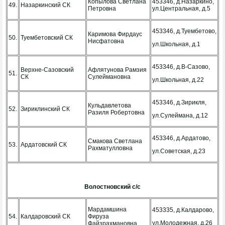
Копылова Светлана
453346, д.Назаркино,
49.
Назаркинский СК
Петровна
ул.Центральная, д.5
453346, д.Туембетово,
Каримова Фирдаус
50.
Туембетовский СК
Нисфатовна
ул.Школьная, д.1
453346, д.В-Сазово,
Верхне-Сазовский
Афлятунова Рамзия
51.
СК
Сулеймановна
ул.Школьная, д.22
453346, д.Зирикля,
Кульдавлетова
52.
Зириклинский СК
Разиля Робертовна
ул.Сулеймана, д.12
453346, д.Ардатово,
Смакова Светлана
53.
Ардатовский СК
Рахматулловна
ул.Советская, д.23
Волостновский с/с
Мардамшина
453335, д.Калдарово,
54.
Калдаровский СК
Фируза
ул.Молодежная, д.26
Файзрахмановна