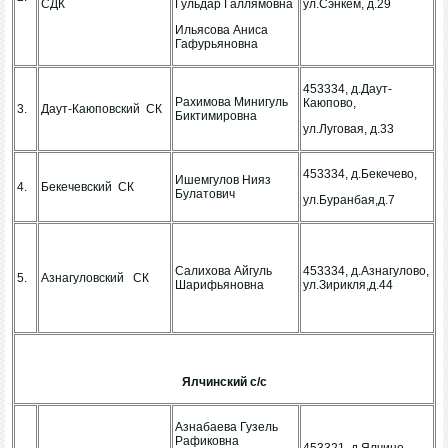
СДК
Гульдар Галлямовна
ул.Сэнкем, д.29
Ильясова Аниса
Гафурьяновна
453334, д.Даут-
Рахимова Минигуль
Каюпово,
3.
Даут-Каюповский СК
Биктимировна
ул.Луговая, д.33
453334, д.Бекечево,
Ишемгулов Нияз
4.
Бекечевский СК
Булатович
ул.Буранбая,д.7
Салихова Айгуль
453334, д.Азнагулово,
5.
Азнагуловский СК
Шарифьяновна
ул.Зирикля,д.44
Ялчинский с/с
Азнабаева Гузель
Рафиковна