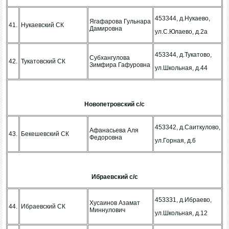
453344, д.Нукаево,
Ягафарова Гульнара
41.
Нукаевский СК
Дамировна
ул.С.Юлаево, д.2а
453344, д.Тукатово,
Субхангулова
42.
Тукатовский СК
Зимфира Гафуровна
ул.Школьная, д.44
Новопетровский с/с
453342, д.Саиткулово,
Афанасьева Аля
43.
Бекешевский СК
Федоровна
ул.Горная, д.6
Ибраевский с/с
453331, д.Ибраево,
Хусаинов Азамат
44.
Ибраевский СК
Миннулович
ул.Школьная, д.12