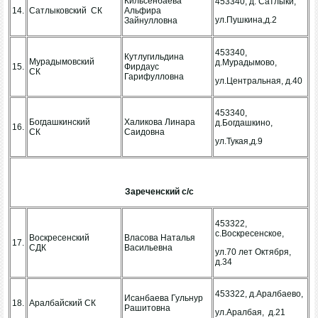
Кильсенбаева
453340, д. Сатлыки,
14.
Сатлыковский СК
Альфира
ул.Пушкина,д.2
Зайнулловна
453340,
Кутлугильдина
Мурадымовский
д.Мурадымово,
15.
Фирдаус
СК
Гарифулловна
ул.Центральная, д.40
453340,
Богдашкинский
Халикова Линара
д.Богдашкино,
16.
СК
Саидовна
ул.Тукая,д.9
Зареченский с/с
453322,
с.Воскресенское,
Воскресенский
Власова Наталья
17.
СДК
Васильевна
ул.70 лет Октября,
д.34
453322, д.Аралбаево,
Исанбаева Гульнур
18.
Аралбайский СК
Рашитовна
ул.Аралбая, д.21