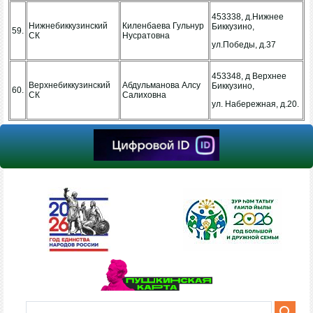
453338, д.Нижнее
Нижнебиккузинский
Киленбаева Гульнур
Биккузино,
59.
СК
Нусратовна
ул.Победы, д.37
453348, д Верхнее
Верхнебиккузинский
Абдульманова Алсу
Биккузино,
60.
СК
Салиховна
ул. Набережная, д.20.