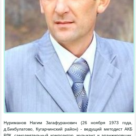
Нуриманов Нагим Загафуранович (26 ноября 1973 года,
д.Бикбулатово, Кугарчинский район) - ведущий методист АКБ
РДК, самодеятельный композитор, музыкант и аранжировщик,