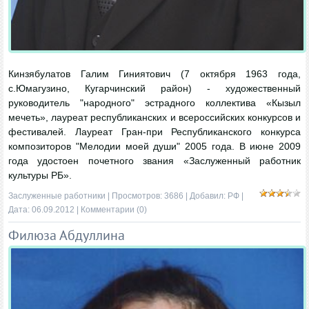
Кинзябулатов Галим Гиниятович (7 октября 1963 года,
с.Юмагузино, Кугарчинский район) - художественный
руководитель "народного" эстрадного коллектива «Кызыл
мечеть», лауреат республиканских и всероссийских конкурсов и
фестивалей. Лауреат Гран-при Республиканского конкурса
композиторов "Мелодии моей души" 2005 года. В июне 2009
года удостоен почетного звания «Заслуженный работник
культуры РБ».
Заслуженные работники
| Просмотров: 3686 | Добавил:
РФ
|
Дата:
06.09.2012
|
Комментарии (0)
Филюза Абдуллина