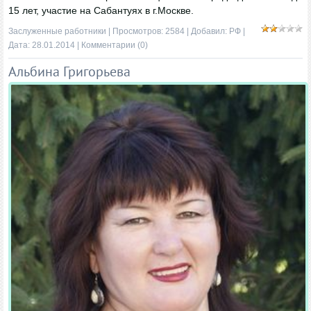
15 лет, участие на Сабантуях в г.Москве.
Заслуженные работники
| Просмотров: 2584 | Добавил:
РФ
|
Дата:
28.01.2014
|
Комментарии (0)
Альбина Григорьева