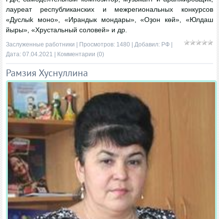
лауреат республиканских и межрегиональных конкурсов
«Дуслыk моно», «Ирандык мондары», «Оҙон көй», «Юлдаш
йыры», «Хрустальный соловей» и др.
Заслуженные работники
| Просмотров: 1480 | Добавил:
РФ
|
Дата:
07.04.2021
|
Комментарии (0)
Рамзия Хуснуллина