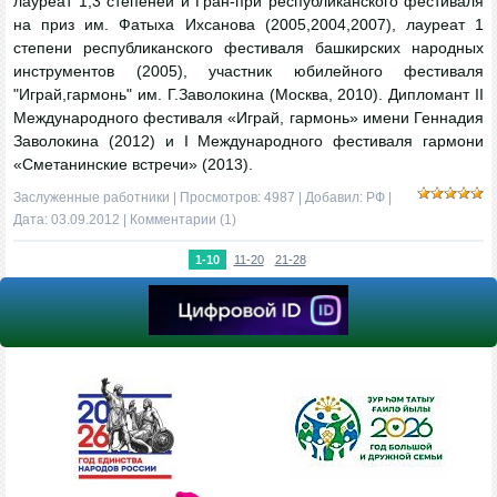
лауреат 1,3 степеней и Гран-при республиканского фестиваля
на приз им. Фатыха Ихсанова (2005,2004,2007), лауреат 1
степени республиканского фестиваля башкирских народных
инструментов (2005), участник юбилейного фестиваля
"Играй,гармонь" им. Г.Заволокина (Москва, 2010). Дипломант II
Международного фестиваля «Играй, гармонь» имени Геннадия
Заволокина (2012) и I Международного фестиваля гармони
«Сметанинские встречи» (2013).
Заслуженные работники
| Просмотров: 4987 | Добавил:
РФ
|
Дата:
03.09.2012
|
Комментарии (1)
1-10
11-20
21-28