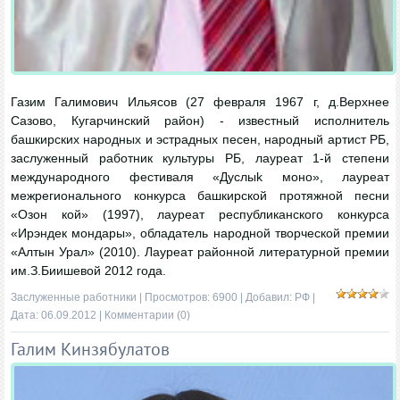
Газим Галимович Ильясов (27 февраля 1967 г, д.Верхнее
Сазово, Кугарчинский район) - известный исполнитель
башкирских народных и эстрадных песен, народный артист РБ,
заслуженный работник культуры РБ, лауреат 1-й степени
международного фестиваля «Дуслыk моно», лауреат
межрегионального конкурса башкирской протяжной песни
«Озон кой» (1997), лауреат республиканского конкурса
«Ирэндек мондары», обладатель народной творческой премии
«Алтын Урал» (2010). Лауреат районной литературной премии
им.З.Биишевой 2012 года.
Заслуженные работники
| Просмотров: 6900 | Добавил:
РФ
|
Дата:
06.09.2012
|
Комментарии (0)
Галим Кинзябулатов