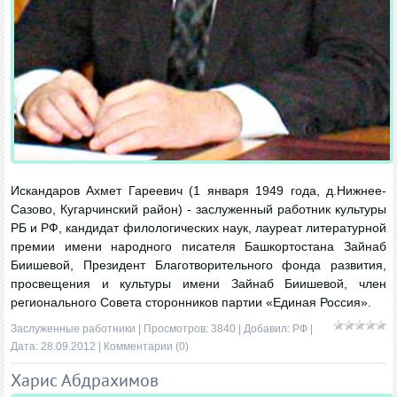
Искандаров Ахмет Гареевич (1 января 1949 года, д.Нижнее-
Сазово, Кугарчинский район) - заслуженный работник культуры
РБ и РФ, кандидат филологических наук, лауреат литературной
премии имени народного писателя Башкортостана Зайнаб
Биишевой, Президент Благотворительного фонда развития,
просвещения и культуры имени Зайнаб Биишевой, член
регионального Совета сторонников партии «Единая Россия».
Заслуженные работники
| Просмотров: 3840 | Добавил:
РФ
|
Дата:
28.09.2012
|
Комментарии (0)
Харис Абдрахимов