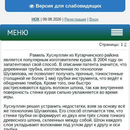
Версия для слабовидящих
НОК
| 09.08.2026 |
Регистрация
|
Вход
МЕНЮ
Страницы: 1
2
Рамиль Хуснуллин из Кугарчинского района
является популярным изготовителем курая. В 2004 году он
запатентовал свой способ. В описании патента значится, что
деревянная трубка, изготовленная по технологии
Шугаюпова, не позволяет получать прочные, тонкостенные
(толщиной не более 1 мм) трубки инструмента, что ведёт к
обеднению тембра. Кроме того, они быстро
растрескиваются вдоль волокон шпона, так как внутренняя
поверхность стенки курая сильно увлажняется во время
игры.
Хуснуллин решил устранить недостатки, взяв за основу всё
же технологию Шугаюпова. Его способ отличается тем, что
стенки трубки он формирует из двух или трёх слоев тонкого
древесного шпона, склеенных между собой. Шпон каждого
слоя укладывают волокнами под углом друг к другу и оси
трубки.