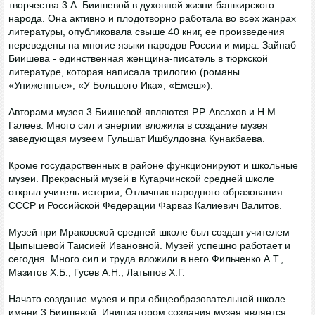
творчества 3.А. Биишевой в духовной жизни башкирского
народа. Она активно и плодотворно работала во всех жанрах
литературы, опубликовала свыше 40 книг, ее произведения
переведены на многие языки народов России и мира. Зайнаб
Биишева - единственная женщина-писатель в тюркской
литературе, которая написала трилогию (романы
«Униженные», «У Большого Ика», «Емеш»).
Авторами музея 3.Биишевой являются Р.Р. Авсахов и Н.М.
Галеев. Много сил и энергии вложила в создание музея
заведующая музеем Гульшат Ишбулдовна Кунакбаева.
Кроме государственных в районе функционируют и школьные
музеи. Прекрасный музей в Кугарчинской средней школе
открыл учитель истории, Отличник народного образования
СССР и Российской Федерации Фарваз Калиевич Валитов.
Музей при Мраковской средней школе был создан учителем
Цыпышевой Таисией Ивановной. Музей успешно работает и
сегодня. Много сил и труда вложили в него Фильченко А.Т.,
Мазитов X.Б., Гусев А.Н., Латыпов X.Г.
Начато создание музея и при общеобразовательной школе
имени 3.Биишевой. Инициатором создания музея является