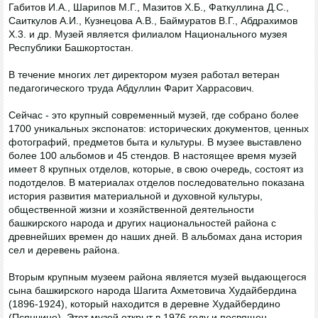
Габитов И.А., Шарипов М.Г., Мазитов X.Б., Фаткуллина Д.С.,
Саиткулов А.И., Кузнецова А.В., Баймуратов В.Г., Абдрахимов
X.3. и др. Музей является филиалом Национального музея
Республики Башкортостан.
В течение многих лет директором музея работал ветеран
педагогического труда Абдуллин Фарит Харрасович.
Сейчас - это крупный современный музей, где собрано более
1700 уникальных экспонатов: исторических документов, ценных
фотографий, предметов быта и культуры. В музее выставлено
более 100 альбомов и 45 стендов. В настоящее время музей
имеет 8 крупных отделов, которые, в свою очередь, состоят из
подотделов. В материалах отделов последовательно показана
история развития материальной и духовной культуры,
общественной жизни и хозяйственной деятельности
башкирского народа и других национальностей района с
древнейших времен до наших дней. В альбомах дана история
сел и деревень района.
Вторым крупным музеем района является музей выдающегося
сына башкирского народа Шагита Ахметовича Худайбердина
(1896-1924), который находится в деревне Худайбердино
(Псянчино). Этот музей открыт в 1976 году и посвящен