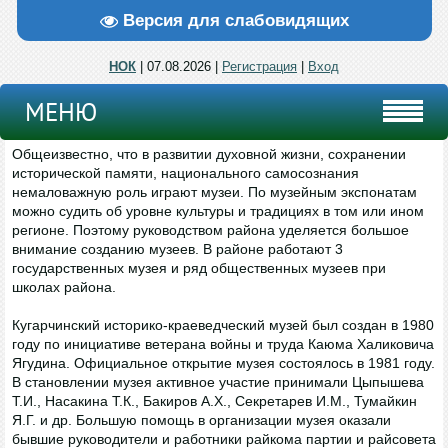
Версия для слабовидящих
НОК
| 07.08.2026 |
Регистрация
|
Вход
МЕНЮ
Общеизвестно, что в развитии духовной жизни, сохранении
исторической памяти, национального самосознания
немаловажную роль играют музеи. По музейным экспонатам
можно судить об уровне культуры и традициях в том или ином
регионе. Поэтому руководством района уделяется большое
внимание созданию музеев. В районе работают 3
государственных музея и ряд общественных музеев при
школах района.
Кугарчинский историко-краеведческий музей был создан в 1980
году по инициативе ветерана войны и труда Каюма Халиковича
Ягудина. Официальное открытие музея состоялось в 1981 году.
В становлении музея активное участие принимали Цыпышева
Т.И., Насакина Т.К., Бакиров А.X., Секретарев И.М., Тумайкин
Я.Г. и др. Большую помощь в организации музея оказали
бывшие руководители и работники райкома партии и райсовета