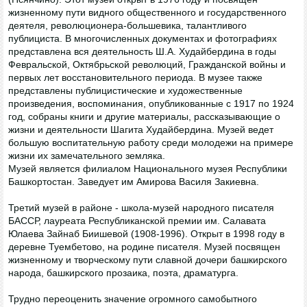
жизненному пути видного общественного и государственного
деятеля, революционера-большевика, талантливого
публициста. В многочисленных документах и фотографиях
представлена вся деятельность Ш.А. Худайбердина в годы
Февральской, Октябрьской революций, Гражданской войны и
первых лет восстановительного периода. В музее также
представлены публицистические и художественные
произведения, воспоминания, опубликованные с 1917 по 1924
год, собраны книги и другие материалы, рассказывающие о
жизни и деятельности Шагита Худайбердина. Музей ведет
большую воспитательную работу среди молодежи на примере
жизни их замечательного земляка.
Музей является филиалом Национального музея Республики
Башкортостан. Заведует им Амирова Василя Закиевна.
Третий музей в районе - школа-музей народного писателя
БАССР, лауреата Республиканской премии им. Салавата
Юлаева Зайнаб Биишевой (1908-1996). Открыт в 1998 году в
деревне Туембетово, на родине писателя. Музей посвящен
жизненному и творческому пути славной дочери башкирского
народа, башкирского прозаика, поэта, драматурга.
Трудно переоценить значение огромного самобытного