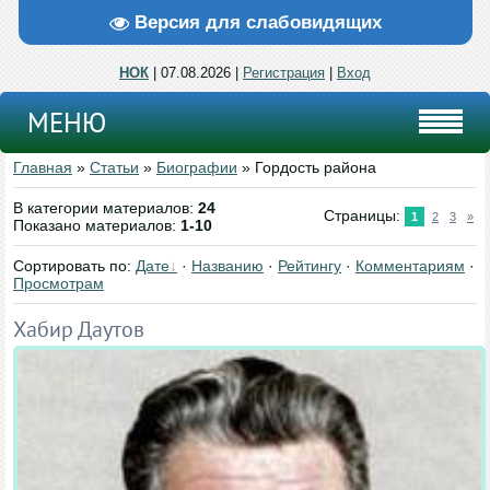
Версия для слабовидящих
НОК
| 07.08.2026 |
Регистрация
|
Вход
МЕНЮ
Главная
»
Статьи
»
Биографии
» Гордость района
В категории материалов
:
24
Страницы
:
1
2
3
»
Показано материалов
:
1-10
Сортировать по
:
Дате
·
Названию
·
Рейтингу
·
Комментариям
·
Просмотрам
Хабир Даутов