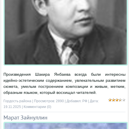
Произведения Шакира Янбаева всегда были интересны
идейно-эстетическим содержанием, увлекательным развитием
сюжета, умелым построением композиции и живым, метким,
образным языком, который восхищал читателей.
Гордость района
| Просмотров: 2890 | Добавил:
РФ
| Дата:
19.11.2025
|
Комментарии (0)
Марат Зайнуллин