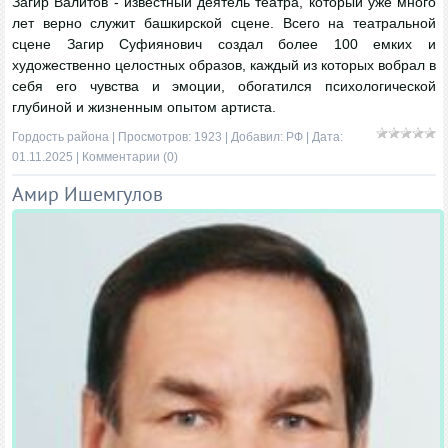
Загир Валитов ‑ известный деятель театра, который уже много
лет верно служит башкирской сцене. Всего на театральной
сцене Загир Суфиянович создал более 100 емких и
художественно целостных образов, каждый из которых вобрал в
себя его чувства и эмоции, обогатился психологической
глубиной и жизненным опытом артиста.
Гордость района
| Просмотров: 1923 | Добавил:
РФ
| Дата:
01.11.2025
|
Комментарии (0)
Амир Ишемгулов