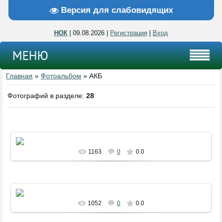
Версия для слабовидящих
НОК
| 09.08.2026 |
Регистрация
|
Вход
МЕНЮ
Главная
»
Фотоальбом
» АКБ
Фотографий в разделе
:
28
21 ноября 2018 года в Максютовском сельском
многофункциональном клубе прошел районный фестиваль-конкурс
агитбригад и ...
1163
0
0.0
21 ноября 2018 года в Максютовском сельском
многофункциональном клубе прошел районный фестиваль-конкурс
агитбригад и ...
1052
0
0.0