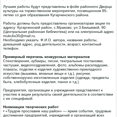
Лучшие работы будут представлены в фойе районного Дворца
культуры на торжественном мероприятии, посвященном 85-
летию со дня образования Кугарчинского района.
Работы должны быть предоставлены организаторам акции по
адресу: Кугарчинский район, с.Мраково, ул.З.Биишевой, 90
(Центральная районная библиотека) или на электронный адрес
mukcbs35@mail.ru.
Необходимо указать: Ф.И.О. автора, название работы,
домашний адрес, род деятельности, возраст, контактный
телефон.
Примерный перечень конкурсных материалов
Стихотворения, кубаиры, песни, театральные постановки,
частушки, видеопоздравления, фото, альбомы-раскладушки,
плакаты, поделки и изделия художественно-прикладного
искусства (вышивка, вязаные вещи и т.д.), рисунки,
собственноручно изготовленные изделия (одежда, предметы
быта, хлебобулочные изделия, панно и т.д.).
Предприятия, организации и учреждения представляют к
участию в акции результаты своей деятельности в соответствии
с ее спецификой.
Номинации творческих работ
• «Трудом прославим наш район» — яркие события, трудовые
достижения предприятий, учреждений и организаций всех