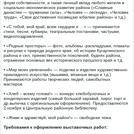
форм собственности, а также личный вклад любого жителя в
социально-экономическое развитие района («Славные
династии — труженики села», «Человек — легенда», «Человек
труда», «Свои достижения посвящаю юбилею района» и т.д.).
• «С тобой, мой край, всем сердцем я …» — принимаются
стихи, песни, кубаиры, театральные постановки, частушки,
видеопоздравления.
• «Родные просторы» — фото, альбомы -раскладушки, плакаты
и рисунки о природе родного края, об истории Кугарчинского
района и сел, преемственности поколений, буднях района,
отражение основных вех исторического прошлого края и т.д.
• «Мир моих увлечений» — поделки и изделия художественно-
прикладного искусства (вышивка, вязаные вещи и т.д.).
Принимаются работы творческих людей, самобытных
мастеров.
• «Хлеб – всему голова!» — конкурс хлебобулочных и
кондитерских изделий (самый большой каравай, пирог, торт и
др.выпечка с оригинальным оформлением). Предоставляются
2 ноября в Центральную районную библиотеку.
• «Живи и здравствуй, мой район!» — свободная тема.
Требования к оформлению выставочных работ: