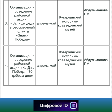
Организация и
Абдульманова
проведение
Г.М.
районной
Кугарчинский
акции
историко-
3.
«Запиши деда
апрель-май
краеведческий
в Бессмертный
музей
полк» и
«Знамя
Победы»
Кугарчинский
Организация и
историко-
проведение
Абдульманова
краеведческий
районной
Г.М.
музей
4.
апрель-май
акции «Ко Дню
Победы - 70
добрых дел»