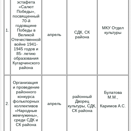
эстафета
«Салют
Победы»,
посвященный
70-й
годовщине
МКУ Отдел
1.
Победы в
СДК, СК
культуры
апрель
Великой
района
Отечественной
войне 1941-
1945 годов и
85- летию
образования
Кугарчинского
района
Организация
и проведение
районного
Булатова
конкурса
районный
М.М.,
фольклорных
Дворец
2.
апрель
коллективов
культуры, СДК,
Каримов А.С.
«Народные
СК района
жемчужины»,
среди СДК и
СК района