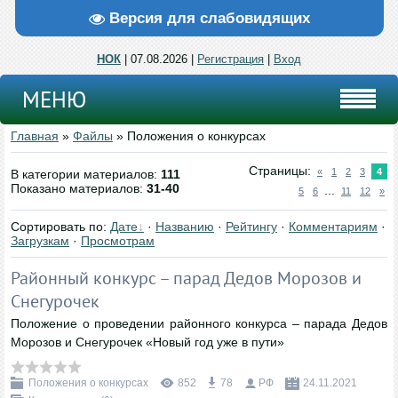
Версия для слабовидящих
НОК
| 07.08.2026 |
Регистрация
|
Вход
МЕНЮ
Главная
»
Файлы
» Положения о конкурсах
Страницы
:
«
1
2
3
4
В категории материалов
:
111
Показано материалов
:
31-40
...
5
6
11
12
»
Сортировать по
:
Дате
·
Названию
·
Рейтингу
·
Комментариям
·
Загрузкам
·
Просмотрам
Районный конкурс – парад Дедов Морозов и
Снегурочек
Положение о проведении районного конкурса – парада Дедов
Морозов и Снегурочек «Новый год уже в пути»
Положения о конкурсах
852
78
РФ
24.11.2021