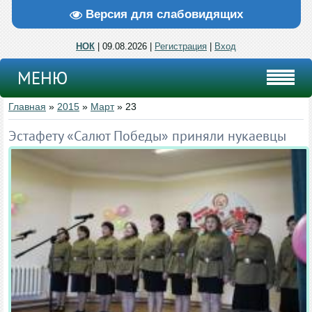
Версия для слабовидящих
НОК
| 09.08.2026 |
Регистрация
|
Вход
МЕНЮ
Главная
»
2015
»
Март
»
23
Эстафету «Салют Победы» приняли нукаевцы