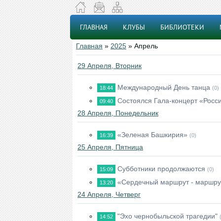
ГЛАВНАЯ
КЛУБЫ
БИБЛИОТЕКИ
Главная
»
2025
»
Апрель
29 Апреля, Вторник
Международный День танца
18:44
(0)
Состоялся Гала-концерт «Росси
09:40
28 Апреля, Понедельник
«Зеленая Башкирия»
16:39
(0)
25 Апреля, Пятница
Субботники продолжаются
15:09
(0)
«Сердечный маршрут - маршру
13:20
24 Апреля, Четверг
"Эхо чернобыльской трагедии"
14:52