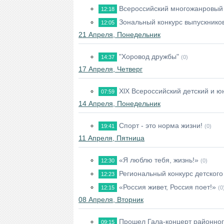
Всероссийский многожанровый 
12:18
Зональный конкурс выпускников
12:05
21 Апреля, Понедельник
"Хоровод дружбы"
14:37
(0)
17 Апреля, Четверг
XlX Всероссийский детский и 
07:59
14 Апреля, Понедельник
Спорт - это норма жизни!
19:41
(0)
11 Апреля, Пятница
«Я люблю тебя, жизнь!»
12:30
(0)
Региональный конкурс детского
12:23
«Россия живет, Россия поет!»
12:15
(0
08 Апреля, Вторник
Прошел Гала-концерт районно
09:15