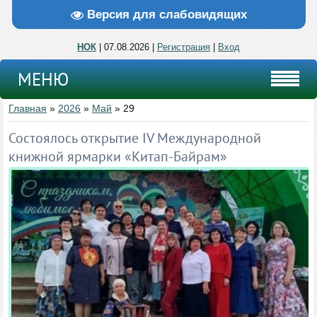
Версия для слабовидящих
НОК
| 07.08.2026 |
Регистрация
|
Вход
МЕНЮ
Главная
»
2026
»
Май
»
29
Состоялось открытие IV Международной
книжной ярмарки «Китап‑Байрам»