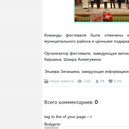
Команды фестиваля были отмечены к
муниципального района и ценными подарк
Организатор фестиваля, заведующая авто
Киршина, Шаира Алимгужина.
Эльвира Зиганшина, заведующая информацион
Наши новости
1382
РФ
0.0
/
0
Всего комментариев
:
0
tag to the of your page -->
Войдите: