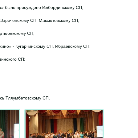
да» было присуждено Ижбердинскому СП;
- Зареченскому СП, Максютовскому СП;
Иртюбякскому СП;
кино» - Кугарчинскому СП, Ибраевскому СП;
зинского СП;
ась Тляумбетовскому СП.