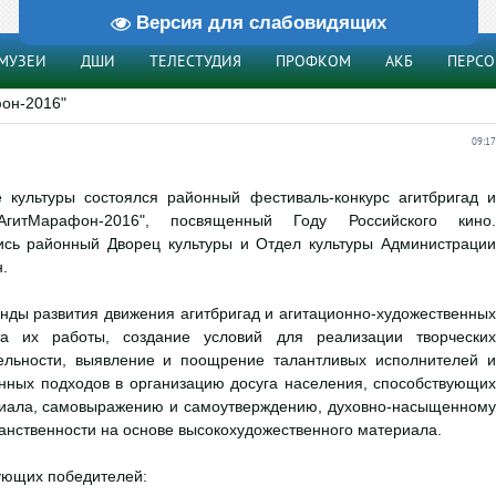
Версия для слабовидящих
МУЗЕИ
ДШИ
ТЕЛЕСТУДИЯ
ПРОФКОМ
АКБ
ПЕРС
он-2016"
09:17
культуры состоялся районный фестиваль-конкурс агитбригад и
"АгитМарафон-2016", посвященный Году Российского кино.
ись районный Дворец культуры и Отдел культуры Администрации
.
нды развития движения агитбригад и агитационно-художественных
та их работы, создание условий для реализации творческих
ельности, выявление и поощрение талантливых исполнителей и
онных подходов в организацию досуга населения, способствующих
нциала, самовыражению и самоутверждению, духовно-насыщенному
анственности на основе высокохудожественного материала.
ующих победителей: