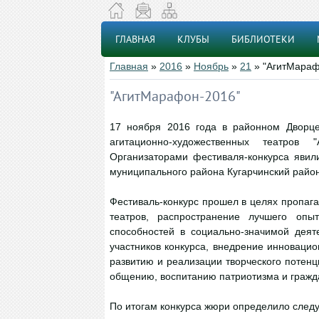
ГЛАВНАЯ
КЛУБЫ
БИБЛИОТЕКИ
Главная
»
2016
»
Ноябрь
»
21
» "АгитМараф
"АгитМарафон-2016"
17 ноября 2016 года в районном Дворце 
агитационно-художественных театров 
Организаторами фестиваля-конкурса явил
муниципального района Кугарчинский район
Фестиваль-конкурс прошел в целях пропага
театров, распространение лучшего опы
способностей в социально-значимой деят
участников конкурса, внедрение инноваци
развитию и реализации творческого поте
общению, воспитанию патриотизма и гражд
По итогам конкурса жюри определило след