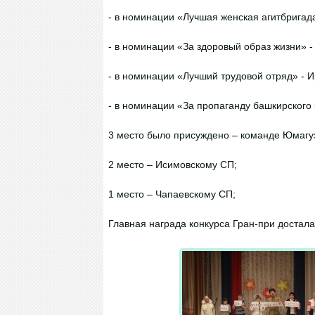
- в номинации «Лучшая женская агитбрига
- в номинации «За здоровый образ жизни» 
- в номинации «Лучший трудовой отряд» - 
- в номинации «За пропаганду башкирского 
3 место было присуждено – команде Юмагу
2 место – Исимовскому СП;
1 место – Чапаевскому СП;
Главная награда конкурса Гран-при достал