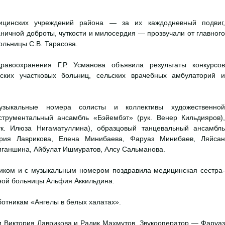
ицинских учреждений района — за их каждодневный подвиг,
ничной доброты, чуткости и милосердия — прозвучали от главного
ольницы С.В. Тарасова.
равоохранения Г.Р. Усманова объявила результаты конкурсов
ьских участковых больниц, сельских врачебных амбулаторий и
узыкальные номера солисты и коллективы художественной
струментальный ансамбль «Бэйембэт» (рук. Венер Кильдияров),
ук. Илюза Нигаматуллина), образцовый танцевальный ансамбль
тория Лаврикова, Елена Минибаева, Фаруаз Минибаев, Ляйсан
иганшина, Айбулат Ишмуратов, Алсу Сальманова.
иком и с музыкальным номером поздравила медицинская сестра-
ной больницы Альфия Аккильдина.
отникам «Ангелы в белых халатах».
 Виктория Лаврикова и Радик Махмутов. Звукооператор — Фаруаз