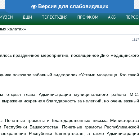
Версия для слабовидящих
МУЗЕИ
ДШИ
ТЕЛЕСТУДИЯ
ПРОФКОМ
АКБ
ПЕРС
лых халатах»
15:17
оялось праздничное мероприятие, посвященное Дню медицинского
здника показали забавный видеоролик «Устами младенца. Кто такой
м открыл глава Администрации муниципального района М.С.
и выражена искренняя благодарность за нелегкий, но очень важный
ны Почетные грамоты и Благодарственные письма Министерства
 Республики Башкортостан, Почетные грамоты Республиканской
воохранения Республики Башкортостан, а также Администрации