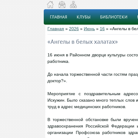
ГЛАВНАЯ
КЛУБЫ
БИБЛИОТЕКИ
Главная
»
2026
»
Июнь
»
16
» «Ангелы в бе
«Ангелы в белых халатах»
16 июня в Районном дворце культуры сост
работника.
До начала торжественной части гостям пра
доктор?».
Мероприятие с поздравительным адресо
Искужин. Было сказано много теплых слов 
труд в адрес медицинских работников.
В торжественной обстановке были вруче
здравоохранения Российской Федерации и
организации Профсоюза работников здра