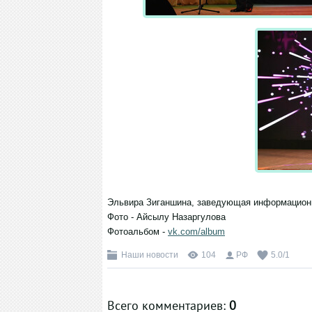
Эльвира Зиганшина, заведующая информацион
Фото - Айсылу Назаргулова
Фотоальбом -
vk.com/album
Наши новости
104
РФ
5.0
/
1
Всего комментариев
:
0