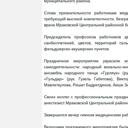
муниципального района.
Слова признательности работникам мед
требующий высокой компетентности, безгра
врача Мраковской Центральной районной б
Председатель профсоюза работников зд
санбюллетеней, цветов, территорий сел
фельдшерско-акушерских пунктов.
Праздничное мероприятие украсили м
самодеятельности: народный вокально-ин
ансамбль народного танца «Гурляук» (р
«Гульдар» (рук. Гузель Габитова), Вик
Мавлеткулова, Ришат Бадретдинов, Аиша З
Своих коллег с профессиональным праздн
анестезист Мраковской Центральной район
Завершился вечер гимном медицинским раб
Ведущими праздничного мероприятия были