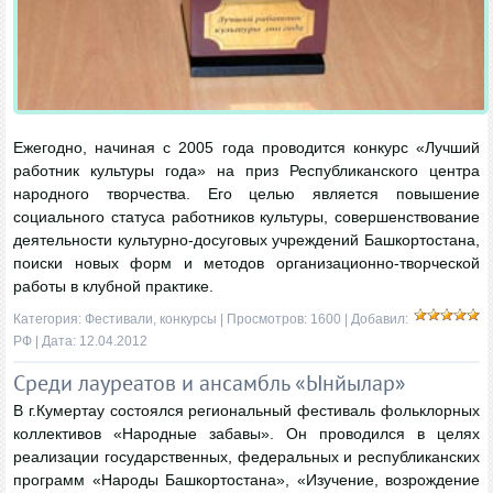
Ежегодно, начиная с 2005 года проводится конкурс «Лучший
работник культуры года» на приз Республиканского центра
народного творчества. Его целью является повышение
социального статуса работников культуры, совершенствование
деятельности культурно-досуговых учреждений Башкортостана,
поиски новых форм и методов организационно-творческой
работы в клубной практике.
Категория:
Фестивали, конкурсы
| Просмотров: 1600 | Добавил:
РФ
| Дата:
12.04.2012
Среди лауреатов и ансамбль «Ынйылар»
В г.Кумертау состоялся региональный фестиваль фольклорных
коллективов «Народные забавы». Он проводился в целях
реализации государственных, федеральных и республиканских
программ «Народы Башкортостана», «Изучение, возрождение