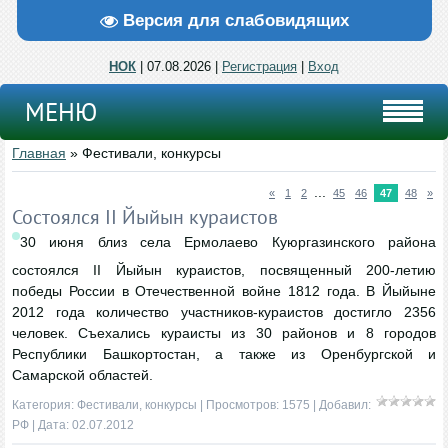
Версия для слабовидящих
НОК
| 07.08.2026 |
Регистрация
|
Вход
МЕНЮ
Главная
»
Фестивали, конкурсы
...
«
1
2
45
46
47
48
»
Состоялся II Йыйын кураистов
30 июня близ села Ермолаево Куюргазинского района
состоялся II Йыйын кураистов, посвященный 200-летию
победы России в Отечественной войне 1812 года. В Йыйыне
2012 года количество участников-кураистов достигло 2356
человек. Съехались кураисты из 30 районов и 8 городов
Республики Башкортостан, а также из Оренбургской и
Самарской областей.
Категория:
Фестивали, конкурсы
| Просмотров: 1575 | Добавил:
РФ
| Дата:
02.07.2012