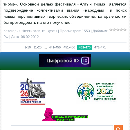
тирмэ». Основной целью фестиваля «Алтын тирмэ» является
подтверждение коллективами звания «народный» и поиск
новых перспективных творческих объединений, которые могли
бы претендовать на его получение.
Категория:
Фестивали, конкурсы
| Просмотров: 1553 | Добавил:
РФ
| Дата:
06.02.2012
...
1-10
11-20
441-450
451-460
461-470
471-471