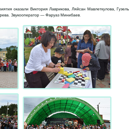
иятия оказали Виктория Лаврикова, Ляйсан Мавлеткулова, Гузель
арева. Звукооператор — Фаруаз Минибаев.