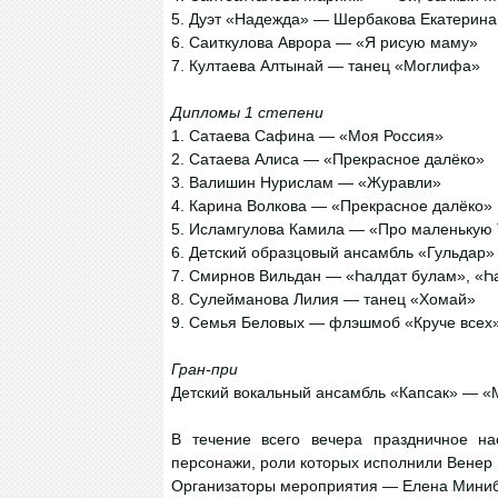
5. Дуэт «Надежда» — Шербакова Екатерин
6. Саиткулова Аврора — «Я рисую маму»
7. Култаева Алтынай — танец «Моглифа»
Дипломы 1 степени
1. Сатаева Сафина — «Моя Россия»
2. Сатаева Алиса — «Прекрасное далёко»
3. Валишин Нурислам — «Журавли»
4. Карина Волкова — «Прекрасное далёко»
5. Исламгулова Камила — «Про маленькую
6. Детский образцовый ансамбль «Гульдар»
7. Смирнов Вильдан — «Һалдат булам», «Һ
8. Сулейманова Лилия — танец «Хомай»
9. Семья Беловых — флэшмоб «Круче всех
Гран-при
Детский вокальный ансамбль «Капсак» — «
В течение всего вечера праздничное н
персонажи, роли которых исполнили Венер
Организаторы мероприятия — Елена Миниб