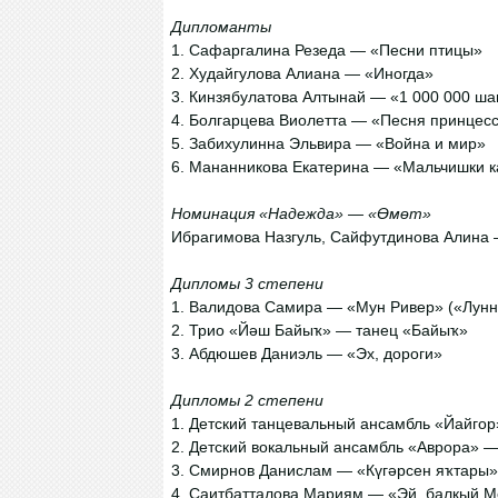
Дипломанты
1. Сафаргалина Резеда — «Песни птицы»
2. Худайгулова Алиана — «Иногда»
3. Кинзябулатова Алтынай — «1 000 000 ша
4. Болгарцева Виолетта — «Песня принцес
5. Забихулинна Эльвира — «Война и мир»
6. Мананникова Екатерина — «Мальчишки 
Номинация «Надежда» — «Өмөт»
Ибрагимова Назгуль, Сайфутдинова Алина
Дипломы 3 степени
1. Валидова Самира — «Мун Ривер» («Лунн
2. Трио «Йәш Байыҡ» — танец «Байыҡ»
3. Абдюшев Даниэль — «Эх, дороги»
Дипломы 2 степени
1. Детский танцевальный ансамбль «Йайгор
2. Детский вокальный ансамбль «Аврора» 
3. Смирнов Данислам — «Күгәрсен яҡтары»
4. Саитбатталова Мариям — «Эй, балкый 