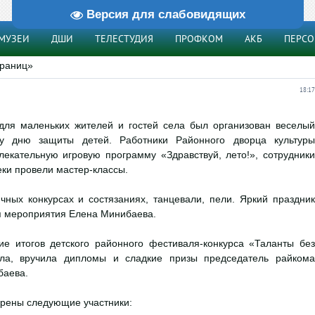
Версия для слабовидящих
МУЗЕИ
ДШИ
ТЕЛЕСТУДИЯ
ПРОФКОМ
АКБ
ПЕРС
границ»
18:17
для маленьких жителей и гостей села был организован веселый
у дню защиты детей. Работники Районного дворца культуры
лекательную игровую программу «Здравствуй, лето!», сотрудники
ки провели мастер-классы.
чных конкурсах и состязаниях, танцевали, пели. Яркий праздник
 мероприятия Елена Минибаева.
ие итогов детского районного фестиваля-конкурса «Таланты без
ила, вручила дипломы и сладкие призы председатель райкома
баева.
рены следующие участники: