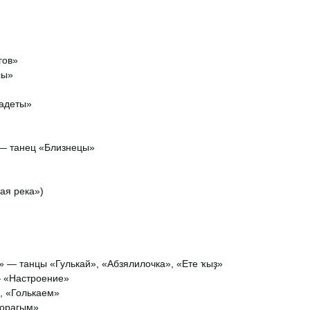
гов»
сы»
кадеты»
 — танец «Близнецы»
ая река»)
» — танцы «Гулькай», «Абзялилочка», «Ете ҡыҙ»
— «Настроение»
, «Голькаем»
Морагым»