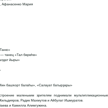
а, Афанасенко Мария
 Таню»
 — танец «Тал бөрөһө»
алдат йыры»
»
Мин башҡорт балаһы», «Салауат батырҙары»
астроение маленьким зрителям поднимали мультипликационные
 Кильдияров, Радик Махмутов и Айбулат Ишмуратов.
аева и Камилла Алимгужина.