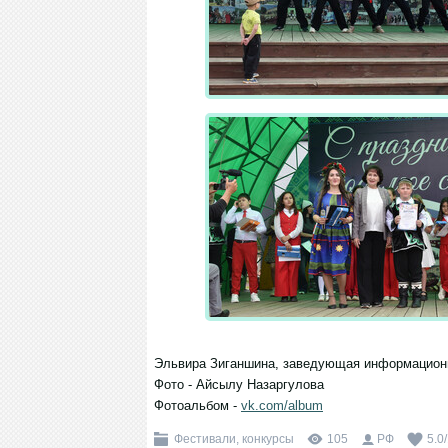
Эльвира Зиганшина, заведующая информацион
Фото - Айсылу Назаргулова
Фотоальбом -
vk.com/album
Фестивали, конкурсы
105
РФ
5.0
/