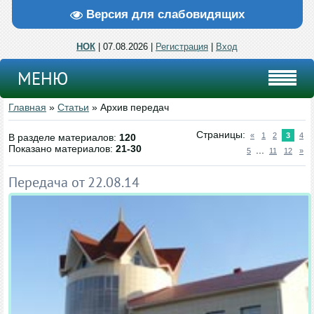
Версия для слабовидящих
НОК
| 07.08.2026 |
Регистрация
|
Вход
МЕНЮ
Главная
»
Статьи
» Архив передач
Страницы
:
«
1
2
3
4
В разделе материалов
:
120
Показано материалов
:
21-30
...
5
11
12
»
Передача от 22.08.14