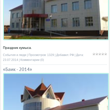
Праздник кумыса.
События и люди
| Просмотров: 1329 | Добавил:
РФ
| Дата:
23.07.2014
|
Комментарии (0)
«Баик - 2014»