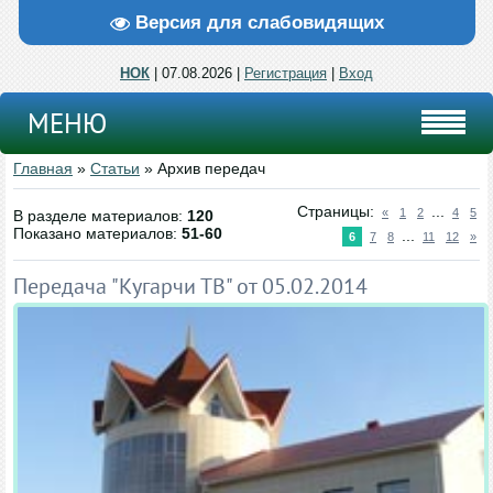
Версия для слабовидящих
НОК
| 07.08.2026 |
Регистрация
|
Вход
МЕНЮ
Главная
»
Статьи
» Архив передач
Страницы
:
...
«
1
2
4
5
В разделе материалов
:
120
Показано материалов
:
51-60
...
6
7
8
11
12
»
Передача "Кугарчи ТВ" от 05.02.2014