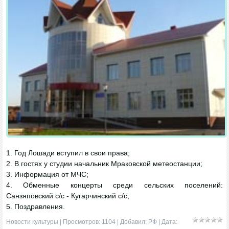
1. Год Лошади вступил в свои права;
2. В гостях у студии начальник Мраковской метеостанции;
3. Информация от МЧС;
4. Обменные концерты среди сельских поселений:
Санзяповский с/с - Кугарчинский с/с;
5. Поздравления.
Новости культуры
| Просмотров: 1104 | Добавил:
РФ
| Дата: