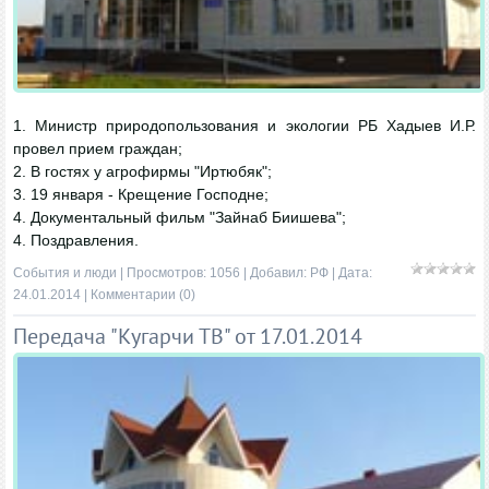
1. Министр природопользования и экологии РБ Хадыев И.Р.
провел прием граждан;
2. В гостях у агрофирмы "Иртюбяк";
3. 19 января - Крещение Господне;
4. Документальный фильм "Зайнаб Биишева";
4. Поздравления.
События и люди
| Просмотров: 1056 | Добавил:
РФ
| Дата:
24.01.2014
|
Комментарии (0)
Передача "Кугарчи ТВ" от 17.01.2014