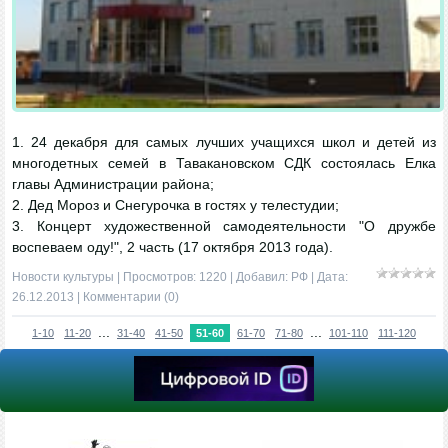
1. 24 декабря для самых лучших учащихся школ и детей из
многодетных семей в Тавакановском СДК состоялась Елка
главы Администрации района;
2. Дед Мороз и Снегурочка в гостях у телестудии;
3. Концерт художественной самодеятельности "О дружбе
воспеваем оду!", 2 часть (17 октября 2013 года).
Новости культуры
| Просмотров: 1220 | Добавил:
РФ
| Дата:
26.12.2013
|
Комментарии (0)
...
...
1-10
11-20
31-40
41-50
51-60
61-70
71-80
101-110
111-120