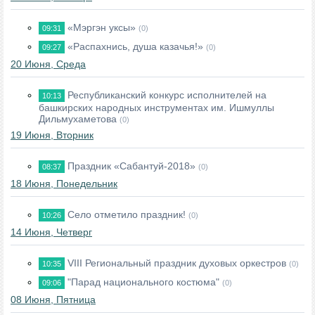
«Мэргэн уксы»
09:31
(0)
«Распахнись, душа казачья!»
09:27
(0)
20 Июня, Среда
Республиканский конкурс исполнителей на
10:13
башкирских народных инструментах им. Ишмуллы
Дильмухаметовa
(0)
19 Июня, Вторник
Праздник «Сабантуй-2018»
08:37
(0)
18 Июня, Понедельник
Село отметило праздник!
10:26
(0)
14 Июня, Четверг
VIII Региональный праздник духовых оркестров
10:35
(0)
"Парад национального костюма"
09:06
(0)
08 Июня, Пятница