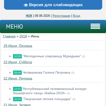
Версия для слабовидящих
НОК
| 09.08.2026 |
Регистрация
|
Вход
МЕНЮ
Главная
»
2018
»
Июнь
29 Июня, Пятница
"Мелодичные сокровища Мурадыма"
10:26
(0)
23 Июня, Суббота
Четверикова Галина Петровна
09:44
(0)
22 Июня, Пятница
Республиканский телевизионный конкурс
14:31
башкирского танца «Байык-2018»
(0)
"Творческая летняя площадка"
10:14
(0)
21 Июня, Четверг