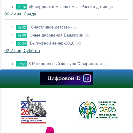
«В сердцах и мыслях мы - России дети»
09:10
(0)
06 Июня, Среда
«Счастливое детство»
09:32
(0)
Юные дарования Башкирии
09:00
(0)
"Выпускной вечер-2018"
08:54
(0)
02 Июня, Суббота
Х Региональный конкурс "Свиристели"
11:38
(0)