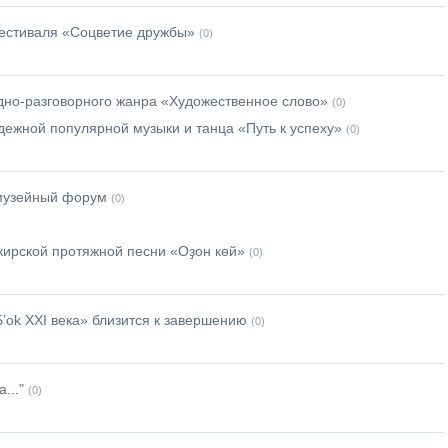
естиваля «Соцветие дружбы»
(0)
адно-разговорного жанра «Художественное слово»
(0)
ежной популярной музыки и танца «Путь к успеху»
(0)
 музейный форум
(0)
ирской протяжной песни «Оҙон көй»
(0)
’оk XXI века» близится к завершению
(0)
..."
(0)