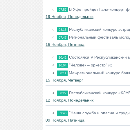
В Уфе пройдет Гала-концерт ф
07:57
19 Ноября, Понедельник
Республиканский конкурс эстр
08:16
Региональный фестиваль молод
07:47
16 Ноября, Пятница
Состоялся V Республиканский
10:42
"Человек – оркестр"
10:04
(0)
Межрегиональный конкурс башк
08:11
15 Ноября, Четверг
Республиканский конкурс «КЛУБ
08:27
12 Ноября, Понедельник
"Наша служба и опасна и трудна
09:46
09 Ноября, Пятница