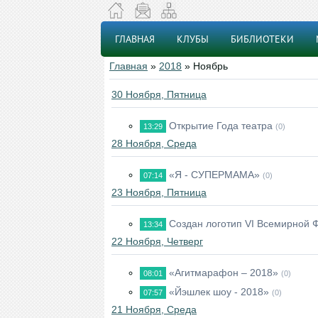
ГЛАВНАЯ
КЛУБЫ
БИБЛИОТЕКИ
Главная
»
2018
»
Ноябрь
30 Ноября, Пятница
Открытие Года театра
13:29
(0)
28 Ноября, Среда
«Я - СУПЕРМАМА»
07:14
(0)
23 Ноября, Пятница
Создан логотип VI Всемирной 
13:34
22 Ноября, Четверг
«Агитмарафон – 2018»
08:01
(0)
«Йэшлек шоу - 2018»
07:57
(0)
21 Ноября, Среда