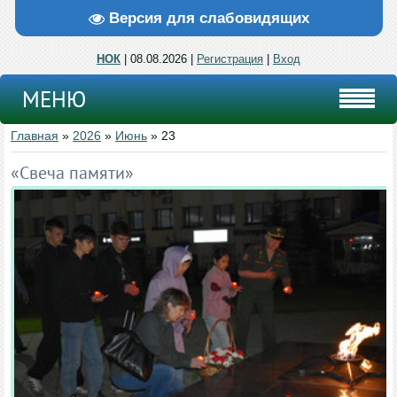
Версия для слабовидящих
НОК
| 08.08.2026 |
Регистрация
|
Вход
МЕНЮ
Главная
»
2026
»
Июнь
»
23
«Свеча памяти»