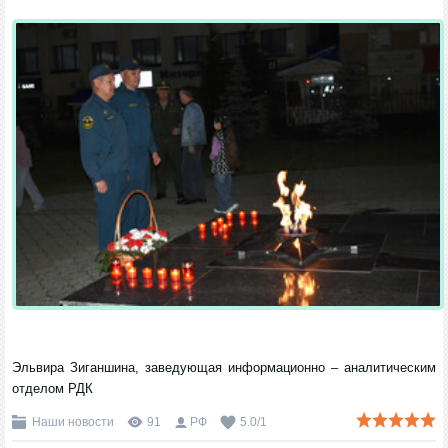
Эльвира Зиганшина, заведующая информационно – аналитическим
отделом РДК
Наши новости
91
РФ
5.0
/
1