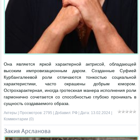
Она является яркой характерной актрисой, обладающей
высоким импровизационным даром. Созданные Суфией
Курбангалеевой роли отличаются тонкостью социальной
характеристики, часто окрашены добрым юмором.
Острохарактерная, иногда гротескная манера исполнения роли
гармонично сочетается со способностью глубоко проникать в
сущность создаваемого образа.
Актеры
| Просмотров: 2795 | Добавил:
РФ
| Дата:
13.02.2024
|
Комментарии (0)
Закия Арсланова