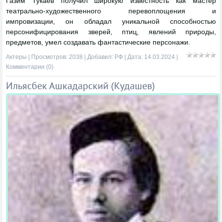
Газим Тукаев получил широкую известность как мастер
театрально-художественного перевоплощения и
импровизации, он обладал уникальной способностью
персонифицирования зверей, птиц, явлений природы,
предметов, умел создавать фантастические персонажи.
Актеры
| Просмотров: 2038 | Добавил:
РФ
| Дата:
14.03.2024
|
Комментарии (0)
Ильясбек Ашкадарский (Кудашев)