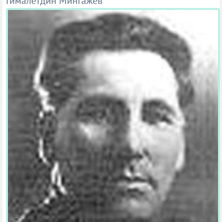
Гималетдин Мингажев