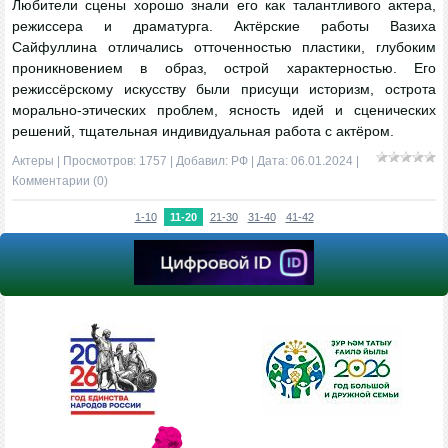
Любители сцены хорошо знали его как талантливого актера,
режиссера и драматурга. Актёрские работы Вазиха
Сайфуллина отличались отточенностью пластики, глубоким
проникновением в образ, острой характерностью. Его
режиссёрскому искусству были присущи историзм, острота
морально-этических проблем, ясность идей и сценических
решений, тщательная индивидуальная работа с актёром.
Актеры
| Просмотров: 1757 | Добавил:
РФ
| Дата:
06.01.2024
|
Комментарии (0)
1-10
11-20
21-30
31-40
41-42