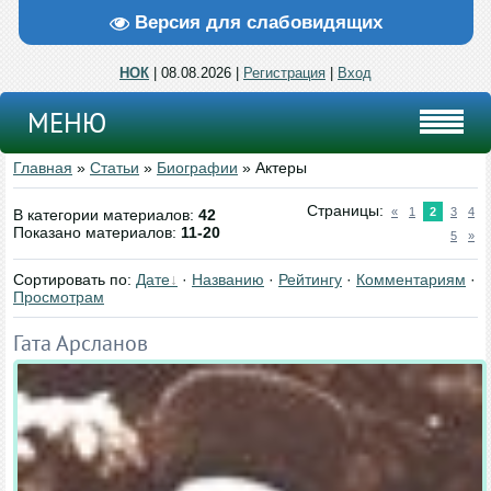
Версия для слабовидящих
НОК
| 08.08.2026 |
Регистрация
|
Вход
МЕНЮ
Главная
»
Статьи
»
Биографии
» Актеры
Страницы
:
«
1
2
3
4
В категории материалов
:
42
Показано материалов
:
11-20
5
»
Сортировать по
:
Дате
·
Названию
·
Рейтингу
·
Комментариям
·
Просмотрам
Гата Арсланов