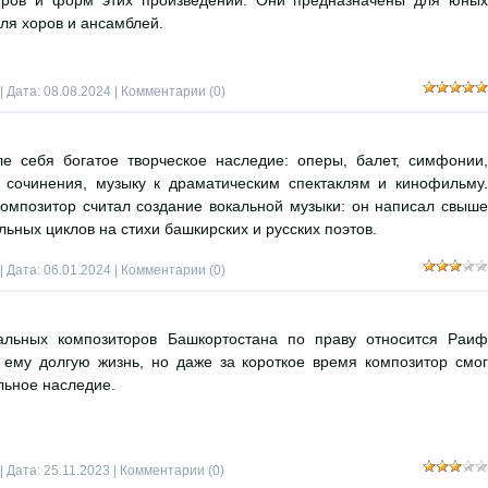
нров и форм этих произведений. Они предназначены для юных
для хоров и ансамблей.
| Дата:
08.08.2024
|
Комментарии (0)
е себя богатое творческое наследие: оперы, балет, симфонии,
 сочинения, музыку к драматическим спектаклям и кинофильму.
омпозитор считал создание вокальной музыки: он написал свыше
льных циклов на стихи башкирских и русских поэтов.
| Дата:
06.01.2024
|
Комментарии (0)
альных композиторов Башкортостана по праву относится Раиф
 ему долгую жизнь, но даже за короткое время композитор смог
льное наследие.
| Дата:
25.11.2023
|
Комментарии (0)