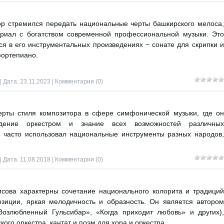
ор стремился передать национальные черты башкирского мелоса,
риал с богатством современной профессиональной музыки. Это
я в его инструментальных произведениях − сонате для скрипки и
ортепиано.
| Дата:
23.11.2023
|
Комментарии (0)
ерты стиля композитора в сфере симфонической музыки, где он
адение оркестром и знание всех возможностей различных
 часто использовал национальные инструменты разных народов,
| Дата:
11.08.2018
|
Комментарии (0)
сова характерны сочетание национального колорита и традиций
озиции, яркая мелодичность и образность. Он является автором
Возлюбленный Гульсибар», «Когда приходит любовь» и других),
го оркестра, кантат и поэм для хора и оркестра.