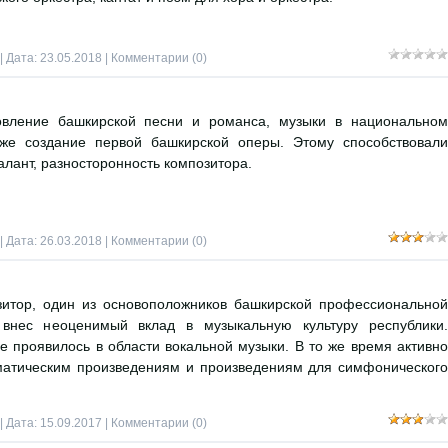
| Дата:
23.05.2018
|
Комментарии (0)
овление башкирской песни и романса, музыки в национальном
кже создание первой башкирской оперы. Этому способствовали
алант, разносторонность композитора.
| Дата:
26.03.2018
|
Комментарии (0)
зитор, один из основоположников башкирской профессиональной
 внес неоценимый вклад в музыкальную культуру республики.
 проявилось в области вокальной музыки. В то же время активно
матическим произведениям и произведениям для симфонического
| Дата:
15.09.2017
|
Комментарии (0)