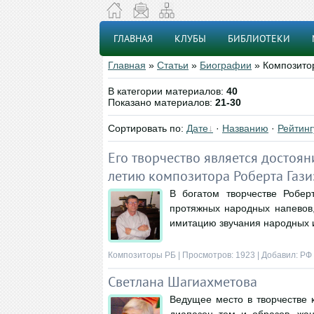
ГЛАВНАЯ
КЛУБЫ
БИБЛИОТЕКИ
Главная
»
Статьи
»
Биографии
» Композито
В категории материалов
:
40
Показано материалов
:
21-30
Сортировать по
:
Дате
·
Названию
·
Рейтинг
Его творчество является достоя
летию композитора Роберта Гази
В богатом творчестве Робер
протяжных народных напевов,
имитацию звучания народных и
Композиторы РБ
| Просмотров: 1923 | Добавил:
РФ
Светлана Шагиахметова
Ведущее место в творчестве 