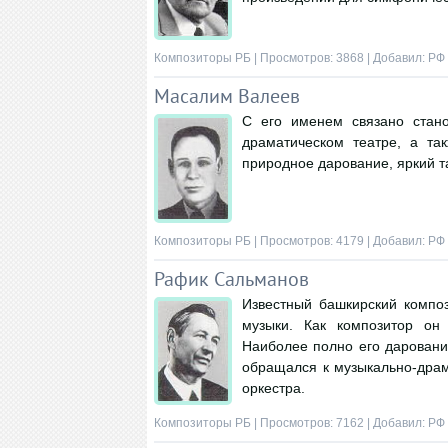
Композиторы РБ
| Просмотров: 3868 | Добавил:
РФ
Масалим Валеев
С его именем связано стан
драматическом театре, а та
природное дарование, яркий т
Композиторы РБ
| Просмотров: 4179 | Добавил:
РФ
Рафик Сальманов
Известный башкирский компо
музыки. Как композитор он
Наиболее полно его дарование
обращался к музыкально-дра
оркестра.
Композиторы РБ
| Просмотров: 7162 | Добавил:
РФ