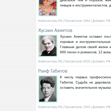
диапазон тем и образов, жа
певцов и инструменталистов, 
Композиторы РБ
| Просмотров: 2944 | Добавил:
РФ
Хусаин Ахметов
Хусаин Ахметов оставил посл
хоровые и инструментальные
Главным делом своей жизни к
600 песен и романсов, 12 вока
Композиторы РБ
| Просмотров: 9028 | Добавил:
РФ
Раиф Габитов
К числу первых профессион
Габитов. Судьба не даровала
оставить значительное музыка
Композиторы РБ
| Просмотров: 3343 | Добавил:
РФ