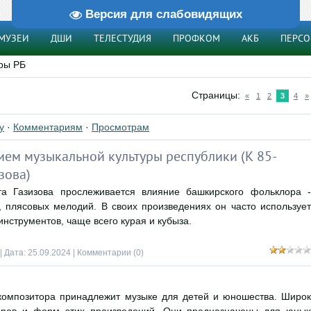
Версия для слабовидящих
МУЗЕИ
ДШИ
ТЕЛЕСТУДИЯ
ПРОФКОМ
АКБ
ПЕРС
ры РБ
Страницы
:
«
1
2
3
4
»
у
·
Комментариям
·
Просмотрам
нием музыкальной культуры республики (К 85-
зова)
та Газизова прослеживается влияние башкирского фольклора ‑
 плясовых мелодий. В своих произведениях он часто использует
нструментов, чаще всего курая и кубыза.
| Дата:
25.09.2024
|
Комментарии (0)
композитора принадлежит музыке для детей и юношества. Широк