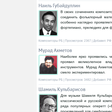
Наиль Губайдуллин
В своих сочинениях композит
соединить фольклорный мате
особенно наглядно проявляетс
фортепиано, прелюдиях для ф
Композиторы РБ
| Просмотров: 2367 | Добавил:
РФ
Мурад Ахметов
Наиболее ярко проявились ч
проявил великолепное вл
инструментов. Мурад Ахметов
смело экспериментировал.
Композиторы РБ
| Просмотров: 3482 | Добавил:
РФ
Шамиль Кульбарисов
Для музыки Шамиля Кульбари
классической и русской комп
ряда популярных оперетт («
произведений для симфоническо