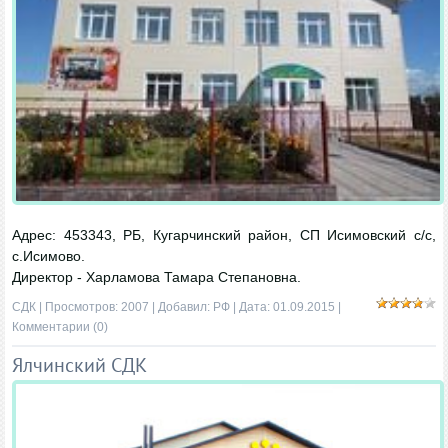
Адрес: 453343, РБ, Кугарчинский район, СП Исимовский с/с,
с.Исимово.
Директор - Харламова Тамара Степановна.
СДК
| Просмотров: 2007 | Добавил:
РФ
| Дата:
01.09.2015
|
Комментарии (0)
Ялчинский СДК