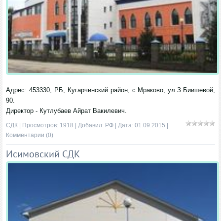
Адрес: 453330, РБ, Кугарчинский район, с.Мраково, ул.З.Биишевой,
90.
Директор - Кутлубаев Айрат Вакилевич.
СДК
| Просмотров: 1918 | Добавил:
РФ
| Дата:
01.09.2015
|
Комментарии (0)
Исимовский СДК