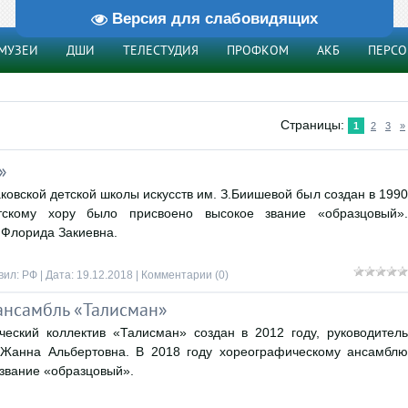
Версия для слабовидящих
МУЗЕИ
ДШИ
ТЕЛЕСТУДИЯ
ПРОФКОМ
АКБ
ПЕРС
Страницы
:
1
2
3
»
»
ковской детской школы искусств им. З.Биишевой был создан в 1990
тскому хору было присвоено высокое звание «образцовый».
 Флорида Закиевна.
вил:
РФ
| Дата:
19.12.2018
|
Комментарии (0)
ансамбль «Талисман»
еский коллектив «Талисман» создан в 2012 году, руководитель
 Жанна Альбертовна. В 2018 году хореографическому ансамблю
звание «образцовый».