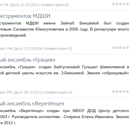
л:
РФ
| Дата:
21.03.2016
|
Комментарии (0)
инструментов МДШИ
нструментов МДШИ имени Зайнаб Биишевой был создан
ловым Салаватом Юмагуловичем в 2005 году. В репертуаре много
 произведений.
вил:
РФ
| Дата:
21.03.2016
|
Комментарии (0)
ый ансамбль «Грация»
ансамбль «Грация» создан Байтугановой Гульшат Шамилевной в
кой детской школы искусств им. З.Биишевой. Звание «образцовый»
вил:
РФ
| Дата:
06.10.2013
|
Комментарии (0)
ый ансамбль «Веретёнце»
ансамбль «Веретёнце» создан при МБОУ ДОД Центр детского
2003 г. Руководитель коллектива - Спирина Елена Ивановна. Звание
 2012 г.