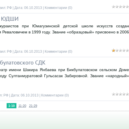
вил:
РФ
| Дата:
06.10.2013
|
Комментарии (0)
ов ЮДШИ
кураистов при Юмагузинской детской школе искусств создан
Реваловичем в 1999 году. Звание «образцовый» присвоено в 2006
вил:
РФ
| Дата:
06.10.2013
|
Комментарии (0)
булатовского СДК
еатр имени Шакира Янбаева при Бикбулатовском сельском Доме
 году Султанмуратовой Гульсасак Забировной. Звание «народный»
л:
РФ
| Дата:
06.10.2013
|
Комментарии (0)
1-10
11-20
21-29