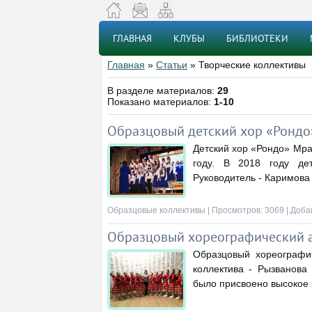
ГЛАВНАЯ
КЛУБЫ
БИБЛИОТЕКИ
Главная
»
Статьи
» Творческие коллективы
В разделе материалов
:
29
Показано материалов
:
1-10
Образцовый детский хор «Рондо
Детский хор «Рондо» Мра
году. В 2018 году де
Руководитель - Каримова
Образцовые коллективы
| Просмотров: 3069 | Доба
Образцовый хореографический 
Образцовый хореографич
коллектива - Рызванова
было присвоено высокое 