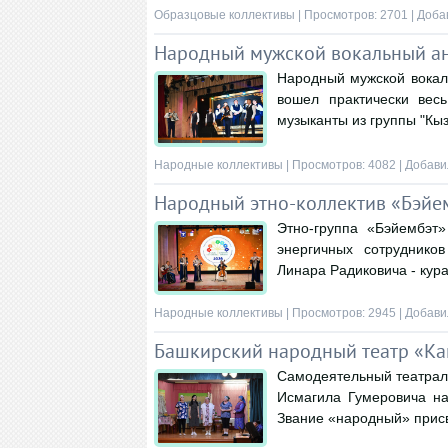
Образцовые коллективы
| Просмотров: 2701 | Доба
Народный мужской вокальный ан
Народный мужской вокаль
вошел практически вес
музыканты из группы "Кы
Народные коллективы
| Просмотров: 4082 | Добави
Народный этно-коллектив «Бэйе
Этно-группа «Бэйембэт
энергичных сотруднико
Линара Радиковича - кур
Народные коллективы
| Просмотров: 2945 | Добави
Башкирский народный театр «К
Самодеятельный театрал
Исмагила Гумеровича на
Звание «народный» присв