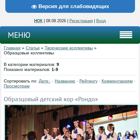
Версия для слабовидящих
НОК
| 08.08.2026 |
Регистрация
|
Вход
МЕНЮ
Главная
»
Статьи
»
Творческие коллективы
»
Образцовые коллективы
В категории материалов
:
9
Показано материалов
:
1-9
Сортировать по
:
Дате
·
Названию
·
Рейтингу
·
Комментариям
·
Просмотрам
Образцовый детский хор «Рондо»