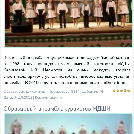
Вокальный ансамбль «Кугарчинские непоседы» был образован
в 1998 году преподавателем высшей категории МДШИ
Каримовой Ф.З. Несмотря на очень молодой возраст
участников, зритель успел полюбить интересные выступления
ансамбля. В 2010 году коллектив переименован в «Demi ton».
Образцовые коллективы
| Просмотров: 3814 | Добавил:
РФ
|
Дата:
04.10.2012
|
Комментарии (0)
Образцовый ансамбль кураистов МДШИ