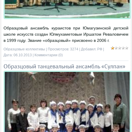
Образцовый ансамбль кураистов при Юмагузинской детской
школе искусств создан Юлмухаметовыи Иршатом Реваловичем
в 1999 году. Звание «образцовый» присвоено в 2006 г.
Образцовые коллективы
| Просмотров: 3274 | Добавил:
РФ
|
Дата:
06.10.2013
|
Комментарии (0)
Образцовый танцевальный ансамбль «Сулпан»