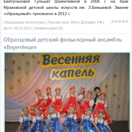
Байтугановой Гульшат Шамилевной в 2006 г. на базе
Мраковской детской школы искусств им. З.Биишевой. Звание
«образцовый» присвоено в 2012 г.
Образцовые коллективы
| Просмотров: 3864 | Добавил:
РФ
|
Дата:
06.10.2013
|
Комментарии (0)
Образцовый детский фольклорный ансамбль
«Веретёнце»