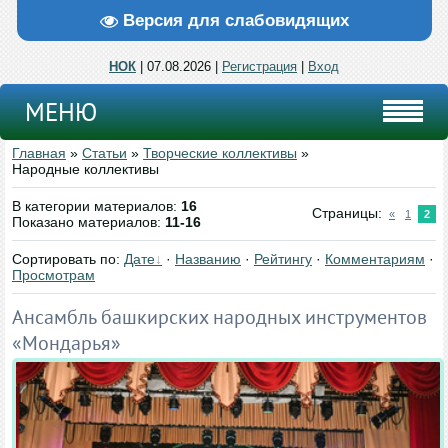
Версия для слабовидящих
НОК
| 07.08.2026 |
Регистрация
|
Вход
МЕНЮ
Главная
»
Статьи
»
Творческие коллективы
»
Народные коллективы
В категории материалов
:
16
Страницы
:
«
1
2
Показано материалов
:
11-16
Сортировать по
:
Дате
·
Названию
·
Рейтингу
·
Комментариям
·
Просмотрам
Ансамбль башкирских народных инструментов
«Мондарья»