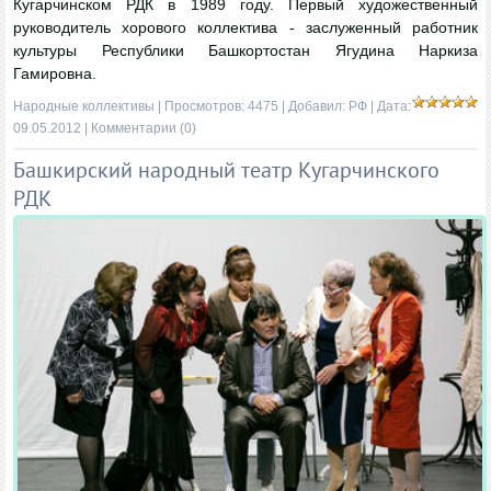
Кугарчинском РДК в 1989 году. Первый художественный
руководитель хорового коллектива - заслуженный работник
культуры Республики Башкортостан Ягудина Наркиза
Гамировна.
Народные коллективы
| Просмотров: 4475 | Добавил:
РФ
| Дата:
09.05.2012
|
Комментарии (0)
Башкирский народный театр Кугарчинского
РДК