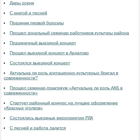
Дары осени
С книгой и песней
Праздник первой борозды
Прошел зональный семинар работников культуры района
Праздничный выездной концерт
Прошел выездной концерт в Ардатово
Состоялся выездной концерт
Актуальна ли роль агитационно-культурных бригад в
современности?
Прошел семинар-практикум «Актуальна ли роль АКБ в
современности»
Стартует районный конкурс на лучшее оформление
«Красных уголков»
Состоялись выездные мероприятия РДК
С песней и работа ладится