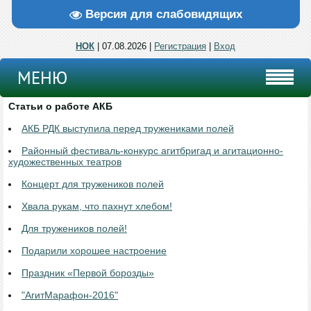
Версия для слабовидящих
НОК
| 07.08.2026 |
Регистрация
|
Вход
МЕНЮ
Статьи о работе АКБ
АКБ РДК выступила перед тружениками полей
Районный фестиваль-конкурс агитбригад и агитационно-
художественных театров
Концерт для тружеников полей
Хвала рукам, что пахнут хлебом!
Для тружеников полей!
Подарили хорошее настроение
Праздник «Первой борозды»
"АгитМарафон-2016"