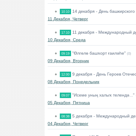
14 декабря - День башкирского
10:10
11 Декабря, Четверг
11 декабря - Международный д
17:10
10 Декабря, Среда
"Өлгөлө башҡорт ғаиләһе"
09:19
(0)
09 Декабря, Вторник
9 декабря - День Героев Отече
12:00
08 Декабря, Понедельник
"Исеме уның халыҡ телендә..."
09:07
05 Декабря, Пятница
5 декабря - Международный де
08:38
04 Декабря, Четверг