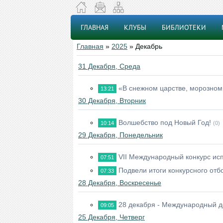
ГЛАВНАЯ
КЛУБЫ
БИБЛИОТЕКИ
Главная
»
2025
»
Декабрь
31 Декабря, Среда
«В снежном царстве, морозном
13:21
30 Декабря, Вторник
Волшебство под Новый Год!
10:14
(0)
29 Декабря, Понедельник
VII Международный конкурс ис
07:51
Подвели итоги конкурсного отб
07:33
28 Декабря, Воскресенье
28 декабря - Международный д
09:05
25 Декабря, Четверг