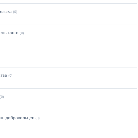
 языка
(0)
ень танго
(0)
ства
(0)
(0)
нь добровольцев
(0)