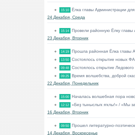
Ёлка главы Администрации для
15:10
24 Декабря, Среда
Провели районную Ёлку главы 
15:14
23 Декабря, Вторник
Прошла районная Ёлка главы А
14:19
Состоялось открытие новых Ф
13:50
Состоялось открытие Ледового 
09:48
Время волшебства, доброй сказ
09:25
22 Декабря, Понедельник
Началась волшебная пора ново
15:00
«Беҙ тыныслыҡ яҡлы!» / «Мы з
12:12
16 Декабря, Вторник
Прошел литературно-поэтическ
09:50
14 Декабря, Воскресенье